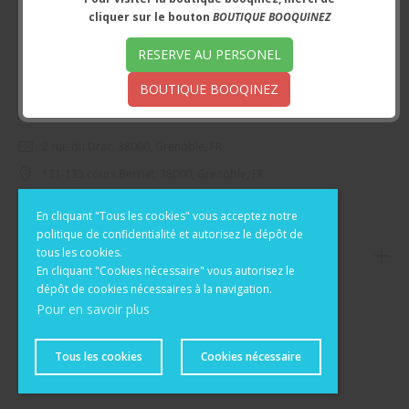
cliquer sur le bouton
BOUTIQUE BOOQUINEZ
RESERVE AU PERSONEL
BOUTIQUE BOOQINEZ
Nous contacter
2 rue du Drac, 38000, Grenoble, FR
131-133 cours Berriat, 38000, Grenoble, FR
0954441648
En cliquant "Tous les cookies" vous acceptez notre
politique de confidentialité et autorisez le dépôt de
tous les cookies.
Informations
En cliquant "Cookies nécessaire" vous autorisez le
dépôt de cookies nécessaires à la navigation.
Pour en savoir plus
© 2020 - 2026 Brandon et Compagnie. Tous droits reservés.
Tous les cookies
Cookies nécessaire
Powered by X-Cart