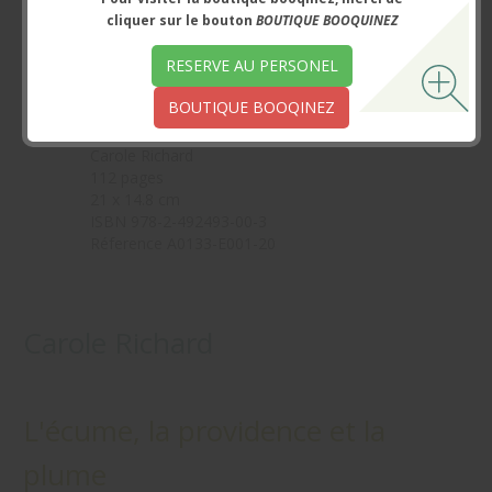
cliquer sur le bouton
BOUTIQUE BOOQUINEZ
RESERVE AU PERSONEL
BOUTIQUE BOOQINEZ
Dépôt légal décembre 2020
Carole Richard
112 pages
21 x 14.8 cm
ISBN 978-2-492493-00-3
Réference A0133-E001-20
Carole Richard
L'écume, la providence et la
plume