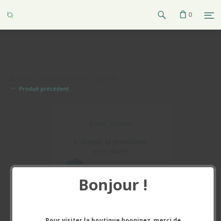
0
Accueil
Librairie Booqinez
Esperle
Produit précédent
Bonjour !
Pour visiter la boutique booqinez, merci de