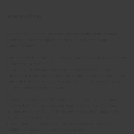
textes et poèmes
« Ce livre m’a permis de retrouver ma citadelle intérieure. Il est un
hommage à tous ceux que j’aime, que j’ai aimés et que j’aurai le
bonheur d’aimer.
[…]
Comme un désir de faire qu’un rêve se concrétise par la magie de votre
audace et de votre ténacité.
Puisse-t-il aussi vous aider par votre intuition à trouver le moment
opportun où il faudra mettre le pied à l’étrier. Où il faudra, sitôt le fruit
tombé de l’arbre, le ramasser et profiter de son arôme et de ses vertus
au bon moment, ici et maintenant.
[…]
À mes yeux, un livre, c’est d’un même geste hisser la voile, larguer les
amarres de l’instant pour agrandir l’espace et le temps. De même,
commencer à écrire, c’est se libérer des chaînes de l’habitude, de la
soumission et de la démission.
Pour ma part, à la prise de la plume, des choses ont ressurgi des
oubliettes du passé sans que je l’aie envisagé.