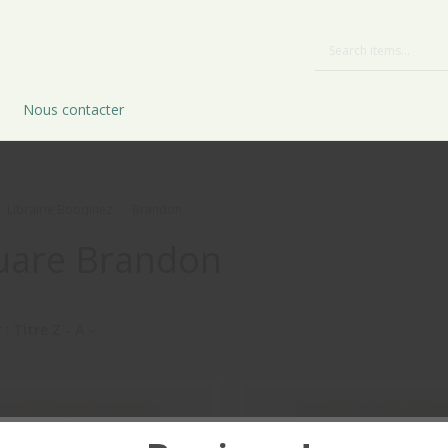
Nous contacter
Librairie Booqinez
Brandon
uare Brandon
r :
Titre Z - A