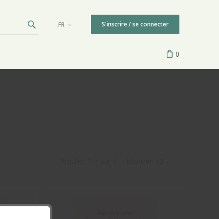
S'inscrire / se connecter
FR
0
Articles:
1
–
4
sur
4
Montrer:
12