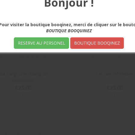
Bonjour !
Pour visiter la boutique booqinez, merci de cliquer sur le bout
BOUTIQUE BOOQUINEZ
RESERVE AU PERSONEL
BOUTIQUE BOOQINEZ
isa Lang ou le champ des
Les vies inférieures
promesses
€25,00
€25,00
TTC
TTC