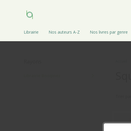
Librairie
Nos auteurs A-Z
Nos livres par genre
Rayons
Accueil
Sq
Librairie Booqinez
Trier pa