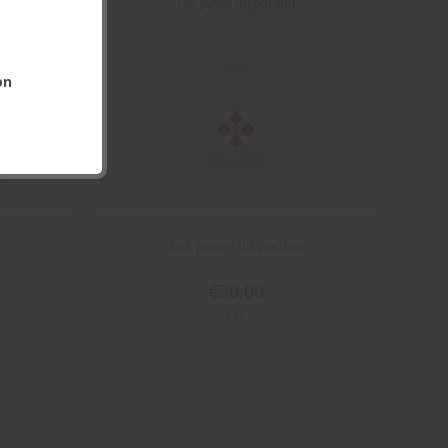
on
Les pavés du pardon
€30,00
TTC