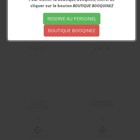
cliquer sur le bouton
BOUTIQUE BOOQUINEZ
RESERVE AU PERSONEL
BOUTIQUE BOOQINEZ
Les pavés du pardon
Lisa Lang ou le champ des
promesses
€30,00
€25,00
TTC
TTC