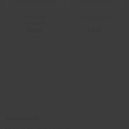
L'Imbécile et
Les vies inférieures
l'encyclopédie
€22,00
€25,00
TTC
TTC
Nous contacter