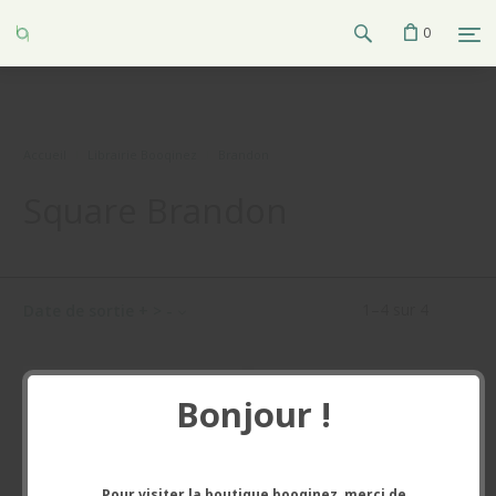
0
Accueil
Librairie Booqinez
Brandon
Square Brandon
1
–
4
sur
4
Date de sortie + > -
Bonjour !
Pour visiter la boutique booqinez, merci de