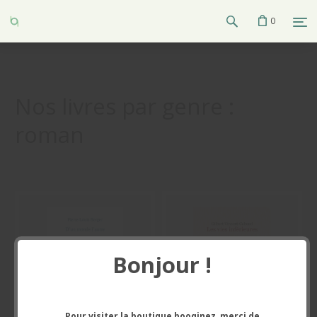
0
Nos livres par genre :
roman
1
–
8
sur
8
Bonjour !
Pour visiter la boutique booqinez, merci de