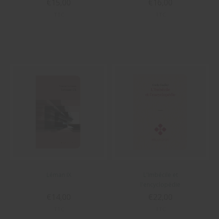
€15,00
€16,00
TTC
TTC
Léman IX
L'Imbécile et
l'encyclopédie
€14,00
€22,00
TTC
TTC