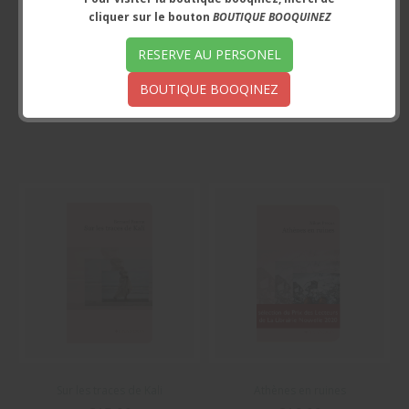
cliquer sur le bouton
BOUTIQUE BOOQUINEZ
new book
Les vies inférieures
RESERVE AU PERSONEL
€5,00
€25,00
BOUTIQUE BOOQINEZ
TTC
TTC
Sur les traces de Kali
Athènes en ruines