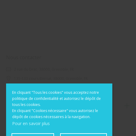
Nous contacter
2 rue du Drac, 38000, Grenoble, FR
131-133 cours Berriat, 38000, Grenoble, FR
0954441648
En cliquant "Tous les cookies" vous acceptez notre
politique de confidentialité et autorisez le dépôt de
tous les cookies.
Informations
En cliquant "Cookies nécessaire" vous autorisez le
dépôt de cookies nécessaires à la navigation.
Pour en savoir plus